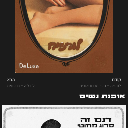
קודם
הבא
לודז'יה – גרבי מכנס אורית
לודז'יה – ברכונית
אופנת נשים