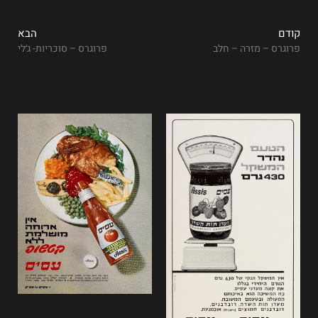
קודם
הבא
פרוגרס – מזרה – חלב
פרוגרס – סוכריות- ג׳לי