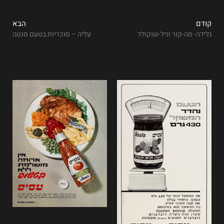
קודם
הבא
גלידה- מה-קור וניל-שוקולד
עליה – סוכריות בטעם מנטה