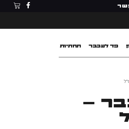
שר
פד לעכבר
תחתיות
״ל
ר –