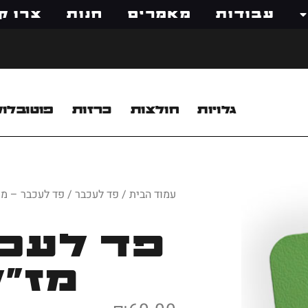
עבודות
מאמרים
חנות
צרו ק
גלויות
חולצות
כרזות
פוטובלוק
עמוד הבית
/
פד לעכבר
/ פד לעכבר – מז
פד לעכב
מז״ל