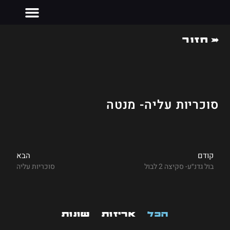
חזור
צרו קשר
סוכריות עליה- מנטה
קודם
הבא
בול גדנ״ע- סקיצה 2 לבול
סוכריות עליה
הכל
אריזות
שונות