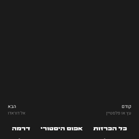
קודם
הבא
עץ או פלסטיין
אל דוראדו
כל הכרזות
אפוס היסטורי
דרמה