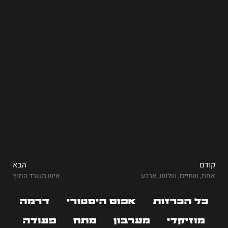
קודם
הבא
אחת, שתיים, שלוש, ארבע
איש משרד החוץ
כל הכרזות
אפוס היסטורי
דרמה
מוזיקלי
מערבון
מתח
פעולה